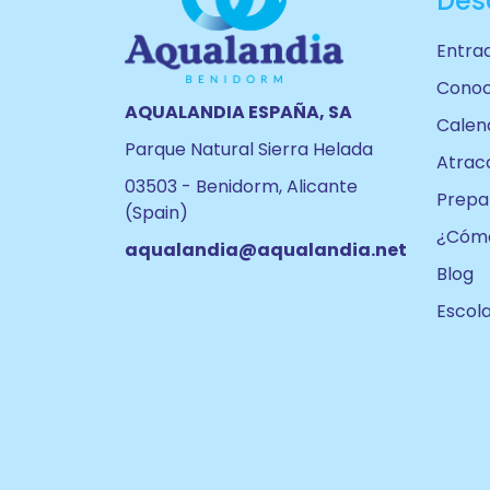
Des
además...
Entra
Conoc
Sugerencias
AQUALANDIA ESPAÑA, SA
y
Calend
reclamaciones
Parque Natural Sierra Helada
Atrac
Información
03503 - Benidorm, Alicante
Prepar
Corporativa
(Spain)
¿Cómo
Trabaja
aqualandia@aqualandia.net
con
Blog
nosotros
Escol
Escolares
#aqualandia