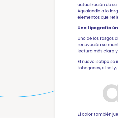
Zag
actualización de s
Mini
Aqualandia a lo lar
Zig-
elementos que refle
Una tipografía ún
Blog
Uno de los rasgos di
renovación se manti
Prepara
lectura más clara y
tu
El nuevo isotipo se 
toboganes, el sol y
visita
Elige
tu
ruta
¿Cómo
El color también ju