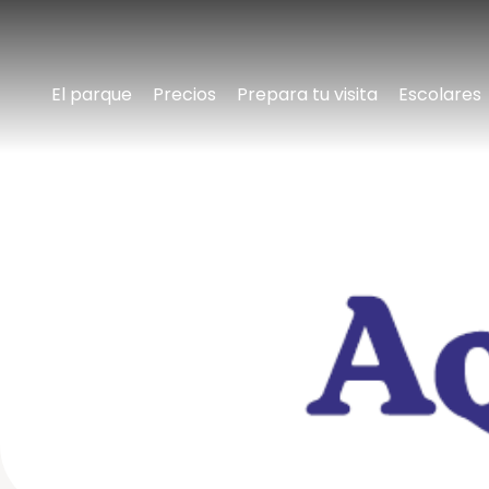
El parque
Precios
Prepara tu visita
Escolares
Conoce
Aqualandia
Conoce
el
parque