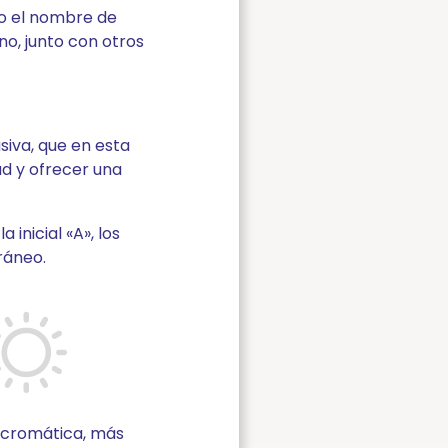
do el nombre de
no, junto con otros
usiva, que en esta
ad y ofrecer una
inicial «A», los
ráneo.
a cromática, más