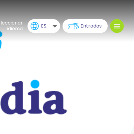
leccionar
ES
Entradas
idioma