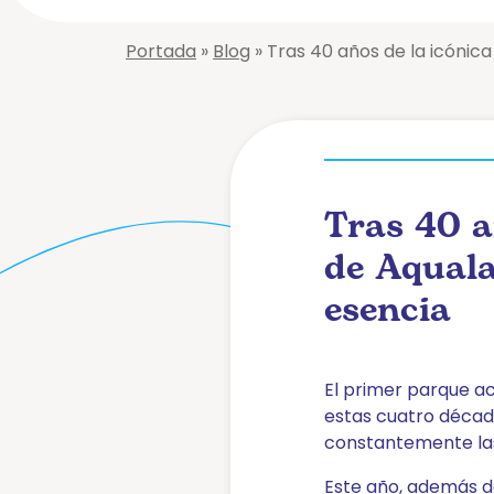
Tour
Virtual
Portada
»
Blog
»
Tras 40 años de la icónica
Conócenos
Atracciones
Adventureland
Zag
Amazonas
Niágara
Tras 40 a
Big-
Piscina
Bang
de
de Aquala
Olas
Black
esencia
Hole
Pistas
Blandas
Cyclón
Rápidos
Géiser
El primer parque ac
Splash
Gran
estas cuatro décad
Jacuzzi
Verti-
constantemente las
Iguazu
Go
Laguna
Zig-
Este año, además de