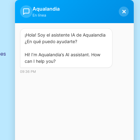
Nuestro grupo
Aqualandia
✕
En línea
¡Hola! Soy el asistente IA de Aqualandia 
¿En qué puedo ayudarte?

nes
Hi! I’m Aqualandia’s AI assistant. How 
can I help you?
09:36 PM