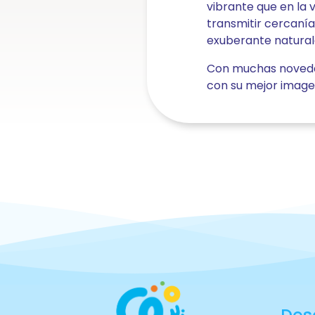
llegar?
vibrante que en la 
transmitir cercanía,
Calendario
exuberante natural
y
horarios
Con muchas novedad
Contacto
con su mejor image
Normas
de
seguridad
y
recomendaciones
Preguntas
frecuentes
Precios
Y