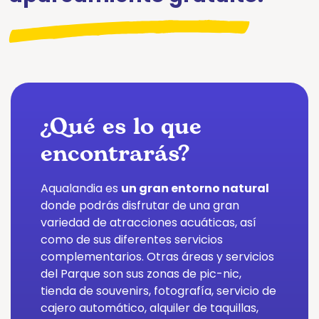
¿Qué es lo que
encontrarás?
Aqualandia es
un gran entorno natural
donde podrás disfrutar de una gran
variedad de atracciones acuáticas, así
como de sus diferentes servicios
complementarios. Otras áreas y servicios
del Parque son sus zonas de pic-nic,
tienda de souvenirs, fotografía, servicio de
cajero automático, alquiler de taquillas,