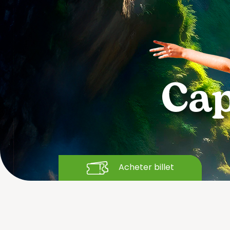
Tour
Virtuel
Connaissez-
nous
Cap
Attractions
Adventureland
Niágara
Amazone
Piscine
à
Big-
vagues
Bang
Aquaglisse
Black
Hole
Rapides
Acheter billet
Cyclón
Splash
Geyser
Verti-
Go
Grand
jacuzzi
Zig-
Iguazu
Zag