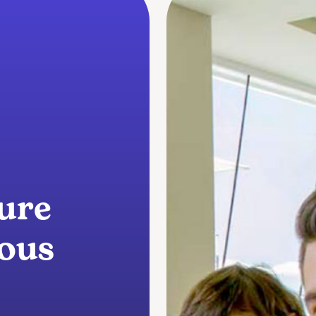
ure
vous