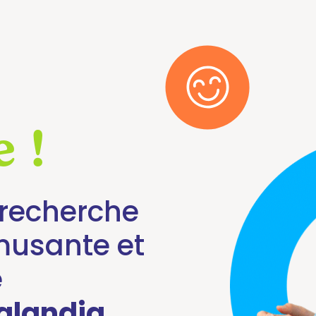
 !
a recherche
musante et
e
alandia