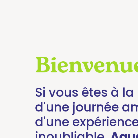
Lagune
Mini
Zig-
Zag
Blog
Bienvenue
Préparez
votre
Si vous êtes à l
visite
d'une journée a
Choisissez
d'une expérienc
votre
itinéraire
inoubliable,
Aqu