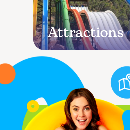
aussi...
Attractions
Suggestions
et
plaintes
Site
d’entreprise
Travailler
avec
nous
#aqualandia