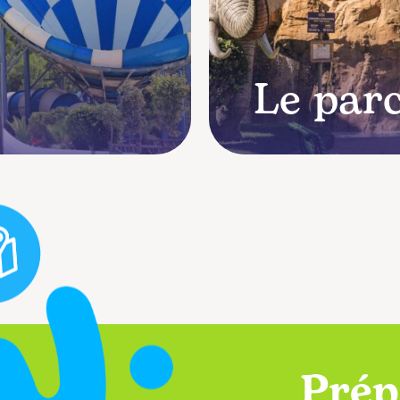
Le par
Prép