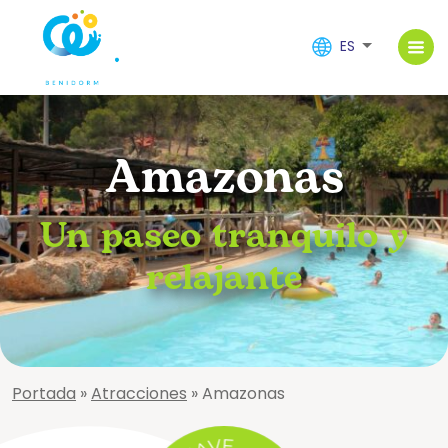
ES
Amazonas
Un paseo tranquilo y
relajante
Portada
»
Atracciones
»
Amazonas