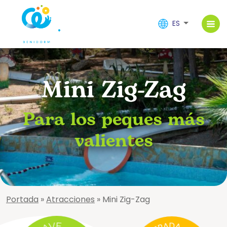
ES
Mini Zig-Zag
Para los peques más
valientes
Portada
»
Atracciones
»
Mini Zig-Zag