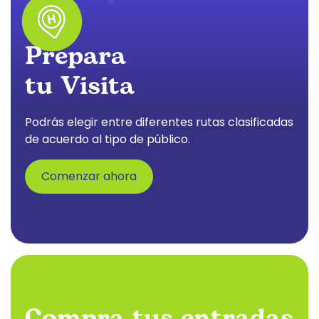
Prepara
tu Visita
Podrás elegir entre diferentes rutas clasificadas
de acuerdo al tipo de público.
Comenzar ahora