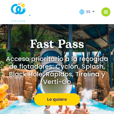
ES
Fast Pass
Acceso prioritario a la recogida
de flotadores: Cyclón, Splash,
Black Hole, Rápidos, Tirolina y
Verti-Go
Lo quiero