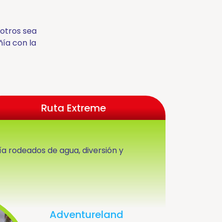
sotros sea
ñía con la
Ruta Extreme
ía rodeados de agua, diversión y
Adventureland