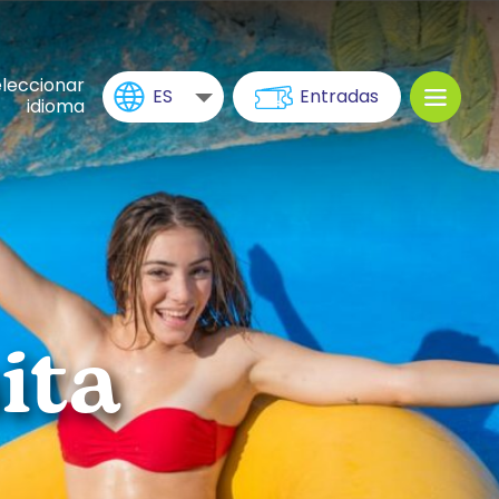
leccionar
ES
Entradas
idioma
ita