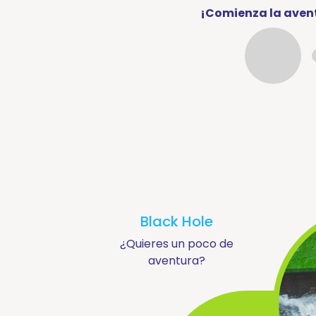
llegar?
¡Comienza la aven
Calendario
y
horarios
Contacto
Normas
de
seguridad
y
recomendaciones
Preguntas
frecuentes
Black Hole
Precios
¿Quieres un poco de
aventura?
Y