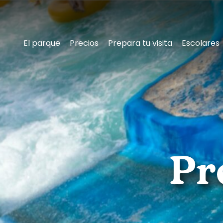
El parque
Precios
Prepara tu visita
Escolares
Conoce
Pr
Aqualandia
Conoce
el
parque