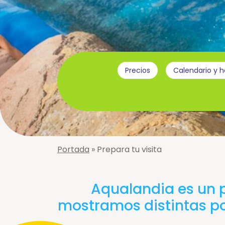
Tour
Virtual
Conócenos
Atracciones
Adventureland
Zag
Precios
Calendario y h
Amazonas
Niágara
Big-
Piscina
Bang
de
Olas
Black
Hole
Pistas
Blandas
Portada
»
Prepara tu visita
Cyclón
Rápidos
Géiser
Splash
Gran
Aqualandia es un p
Jacuzzi
Verti-
mostramos distintas po
Iguazu
Go
Laguna
Zig-