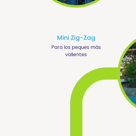
©
2026
Mini Zig-Zag
AQUALANDIA
ESPAÑA,
Para los peques más
SA
valientes
Aviso Legal
Política de
cookies
Condiciones
generales
Política de
privacidad