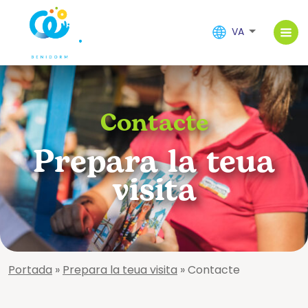
VA
Contacte
Prepara la teua
visita
Portada
»
Prepara la teua visita
»
Contacte