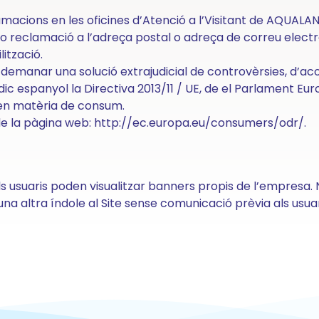
clamacions en les oficines d’Atenció a l’Visitant de AQUALA
 o reclamació a l’adreça postal o adreça de correu electrò
ització.
 demanar una solució extrajudicial de controvèrsies, d’ac
ic espanyol la Directiva 2013/11 / UE, de el Parlament Europ
is en matèria de consum.
e la pàgina web: http://ec.europa.eu/consumers/odr/.
usuaris poden visualitzar banners propis de l’empresa. No
na altra índole al Site sense comunicació prèvia als usuar