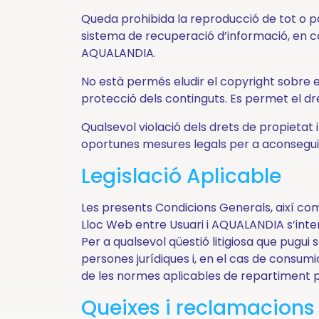
I
Queda prohibida la reproducció de tot o p
a
sistema de recuperació d’informació, en ca
AQUALANDIA.
més...
No està permés eludir el copyright sobre e
protecció dels continguts. Es permet el dre
Suggeriments
Qualsevol violació dels drets de propietat 
i
oportunes mesures legals per a aconseguir
reclamacions
Informació
Legislació Aplicable
Corporativa
Les presents Condicions Generals, així com, 
Treballa
Lloc Web entre Usuari i AQUALANDIA s’inter
amb
Per a qualsevol qüestió litigiosa que pugui s
nosaltres
persones jurídiques i, en el cas de consumido
de les normes aplicables de repartiment pr
Queixes i reclamacions