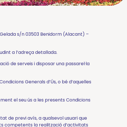
ra Gelada s/n 03503 Benidorm (Alacant) –
dint a l’adreça detallada.
ació de serveis i disposar una passarel·la
 Condicions Generals d’Ús, o bé d’aquelles
moment el seu ús a les presents Condicions
at de previ avís, a qualsevol usuari que
s competents la realització d’activitats