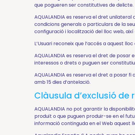
que pogueren ser constitutives de delicte.
Mini
Zig-
AQUALANDIA es reserva el dret unilateral 
Zag
condicions generals o particulars de la s
configuració i localització del lloc web, aix
Blog
L’Usuari reconeix que l’accés a aquest lloc 
Prepara
AQUALANDIA es reserva el dret de posar e
interessos o drets o puguen ser constitutiu
la
AQUALANDIA es reserva el dret a posar fi 
amb 15 dies d’antelació.
teua
Clàusula d’exclusió de 
visita
AQUALANDIA no pot garantir la disponibilita
produït o que puguen produir-se en el futur,
Tria
informació continguda en el Web aquest ll
la