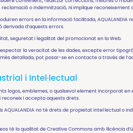
idere convenient, realitzar correccions, millores o modif
ap reclamació o indemnització, ni implique reconeixement 
roduïren errors en la informació facilitada, AQUALANDIA n
ó derivada d’aquests errors.
tat, seguretat i legalitat del promocionat en la Web.
pectar la veracitat de les dades, excepte error tipogràfic
ó més detallada, pot posar-se en contacte a través de l’
rial i Intel·lectual
quants logos, emblemes, o qualsevol element incorporat en 
ri reconeix i accepta aquests drets.
s AQUALANDIA no té drets de propietat intel·lectual o in
deos té la qualitat de Creative Commons amb llicència d’ú