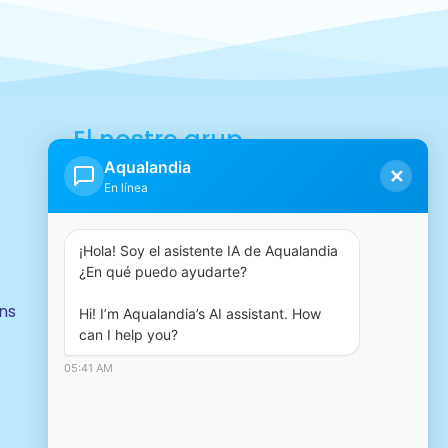
El nostre grup
Aqualandia
✕
En línea
¡Hola! Soy el asistente IA de Aqualandia 
¿En qué puedo ayudarte?

ns
Hi! I’m Aqualandia’s AI assistant. How 
can I help you?
05:41 AM