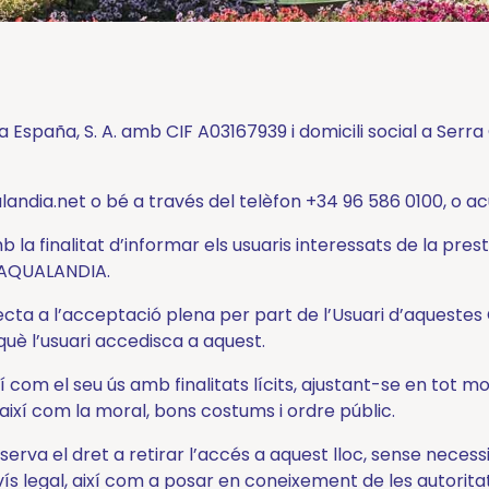
 España, S. A. amb CIF A03167939 i domicili social a Ser
dia.net o bé a través del telèfon +34 96 586 0100, o acu
 la finalitat d’informar els usuaris interessats de la prest
 AQUALANDIA.
jecta a l’acceptació plena per part de l’Usuari d’aquestes
è l’usuari accedisca a aquest.
 com el seu ús amb finalitats lícits, ajustant-se en tot 
així com la moral, bons costums i ordre públic.
va el dret a retirar l’accés a aquest lloc, sense necessit
ís legal, així com a posar en coneixement de les autoritat