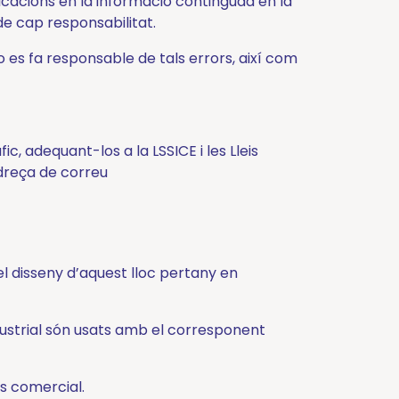
icacions en la informació continguda en la
de cap responsabilitat.
o es fa responsable de tals errors, així com
, adequant-los a la LSSICE i les Lleis
adreça de correu
el disseny d’aquest lloc pertany en
dustrial són usats amb el corresponent
s comercial.