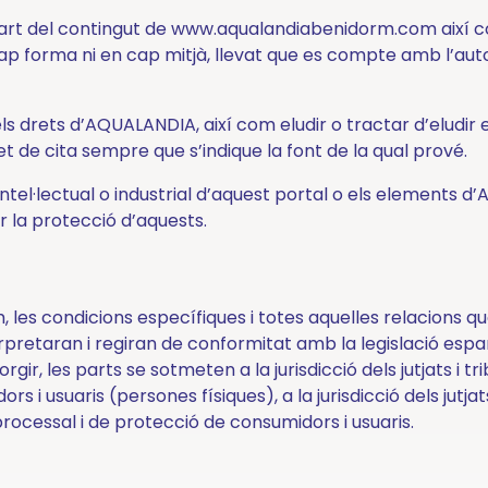
art del contingut de www.aqualandiabenidorm.com així co
p forma ni en cap mitjà, llevat que es compte amb l’autor
ls drets d’AQUALANDIA, així com eludir o tractar d’eludir 
t de cita sempre que s’indique la font de la qual prové.
intel·lectual o industrial d’aquest portal o els elements 
 la protecció d’aquests.
les condicions específiques i totes aquelles relacions que 
pretaran i regiran de conformitat amb la legislació espa
orgir, les parts se sotmeten a la jurisdicció dels jutjats i t
rs i usuaris (persones físiques), a la jurisdicció dels jutj
ocessal i de protecció de consumidors i usuaris.