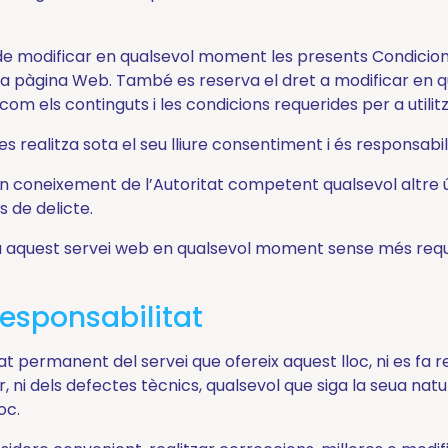
de modificar en qualsevol moment les presents Condicions
eua pàgina Web. També es reserva el dret a modificar en 
í com els continguts i les condicions requerides per a utilit
es realitza sota el seu lliure consentiment i és responsabil
n coneixement de l’Autoritat competent qualsevol altre 
s de delicte.
a aquest servei web en qualsevol moment sense més requis
responsabilitat
t permanent del servei que ofereix aquest lloc, ni es fa r
 ni dels defectes tècnics, qualsevol que siga la seua natur
oc.