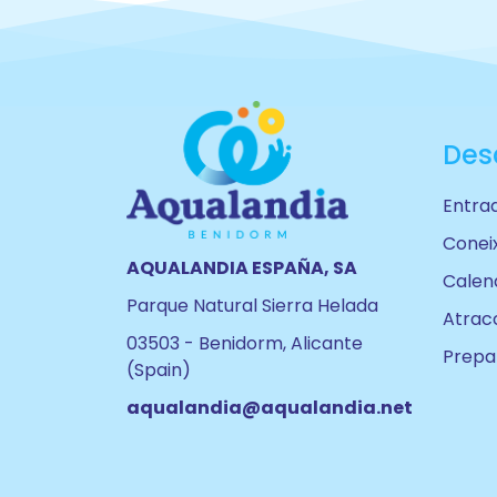
Des
Entra
Coneix
AQUALANDIA ESPAÑA, SA
Calend
Parque Natural Sierra Helada
Atrac
03503 - Benidorm, Alicante
Prepar
(Spain)
aqualandia@aqualandia.net