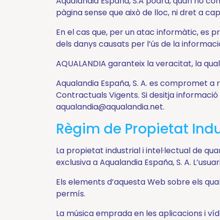
Aqualandia España, S.A podrà, quan ho cons
teua
pàgina sense que això de lloc, ni dret a c
ruta
Calendari
En el cas que, per un atac informàtic, es p
i
dels danys causats per l’ús de la informaci
horaris
AQUALANDIA garanteix la veracitat, la quali
Contacte
Aqualandia España, S. A. es compromet a res
Normes
Contractuals Vigents. Si desitja informaci
de
aqualandia@aqualandia.net.
seguretat
i
Règim de Propietat Indust
recomanacions
La propietat industrial i intel·lectual de 
Preguntes
exclusiva a Aqualandia España, S. A. L’usua
freqüents
Tarifes
Els elements d’aquesta Web sobre els qual
permís.
La música emprada en les aplicacions i ví