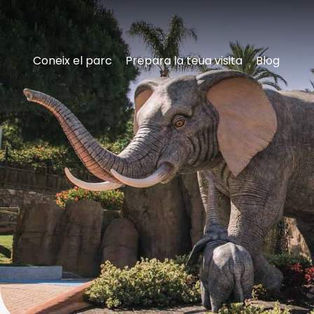
Coneix el parc
Prepara la teua visita
Blog
Coneix
Aqualandia
El
parc
Tour