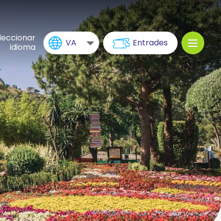
leccionar
VA
Entrades
idioma