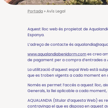
Virtual
Coneix-
Portada
»
Avís Legal
nos
Atraccions
Aquest lloc web és propietat de Aqualandia
Adventureland
Niágara
Espanya.
Amazones
Piscina
L’adreça de contacte és aqualandia@aqualan
d’Onades
Big-
Bang
Pistes
www.aqualandiabenidorm.com
es crea amb
Toves
de pagament per a compra d’entrades a
Black
Hole
Rápids
La utilització d’aquest espai Web està sub
Cyclón
Splash
que es troben vigents a cada moment en qu
Guèiser
Verti-
Només es permet l’accés a aquest lloc, així
Go
Gran
Generals, la llei aplicable a cada moment, 
Jacuzzi
Zig-
Iguazu
Zag
AQUALANDIA (titular d’aquesta Web) es reser
Llacuna
contravinga el que es disposa en aquest av