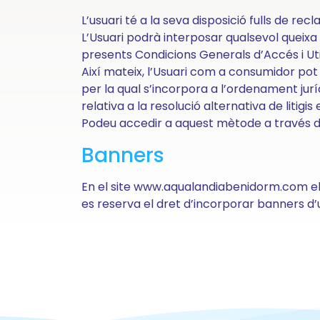
#aqualandia
L’usuari té a la seva disposició fulls de re
L’Usuari podrà interposar qualsevol queixa
presents Condicions Generals d’Accés i Util
©
Així mateix, l’Usuari com a consumidor pot
2026
per la qual s’incorpora a l’ordenament juríd
AQUALANDIA
relativa a la resolució alternativa de litig
ESPAÑA,
SA
Podeu accedir a aquest mètode a través d
Avís Legal
Banners
Política de
cookies
Condicions
En el site www.aqualandiabenidorm.com els 
generals
es reserva el dret d’incorporar banners d’u
de venda
Política de
privacitat