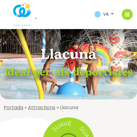
VA
Llacuna
Ideal per als deportistes
Portada
»
Attractions
»
Llacuna