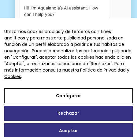
Hi! I’m Aqualandia’s AI assistant. How 
can I help you?
04:58 AM
Utilizamos cookies propias y de terceros con fines
analíticos y para mostrarte publicidad personalizada en
Entrades
función de un perfil elaborado a partir de tus hábitos de
navegación. Puedes personalizar tus preferencias pulsando
en "Configurar", aceptar todas las cookies haciendo clic en
"Aceptar", o rechazarlas seleccionando "Rechazar". Para
más información consulta nuestra
Política de Privacidad y
© 2026 AQUALANDIA ESPAÑA, SA
Cookies
.
Avís Legal
Política de cookies
Condicions generals de venda
Configurar
Política de privacitat
·
Configurar
Rechazar
✕
Aceptar